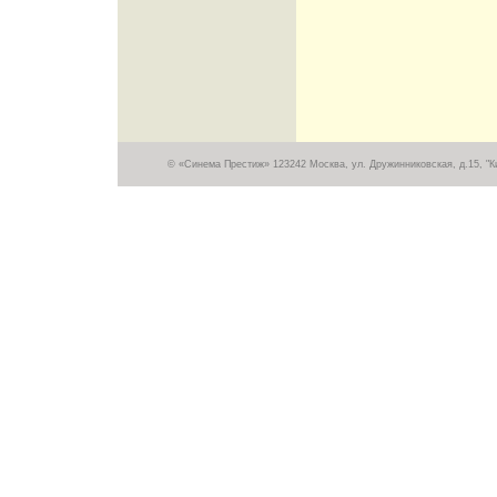
© «Синема Престиж» 123242 Москва, ул. Дружинниковская, д.15, "Кин