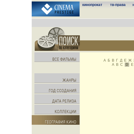
кинопрокат
тв-права
А
Б
В
Г
Д
Е
Ж
A
B
C
D
E