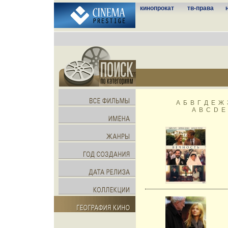
кинопрокат
тв-права
А
Б
В
Г
Д
Е
Ж
A
B
C
D
E