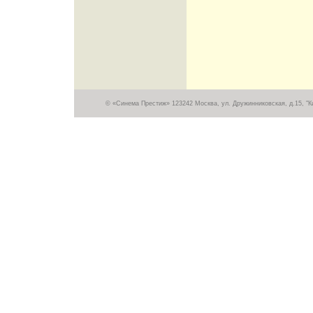
© «Синема Престиж» 123242 Москва, ул. Дружинниковская, д.15, "Кин